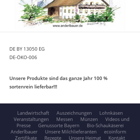
DE BY 13050 EG
DE-ÖKO-006
Unsere Produkte sind das ganze Jahr 100 %
sortenrein lieferbar!!!
Landwirtschaft
Auszeichnungen
Lohnkäsen
Veranstaltungen
Messen
Münzen
Videos und
Presse
Genussorte Bayern
Bio-Schaukäserei
Anderlbauer
Unsere Milchlieferanten
ecoinform
Zertifikate
Rezepte
Unsere Heimat
Kontakt