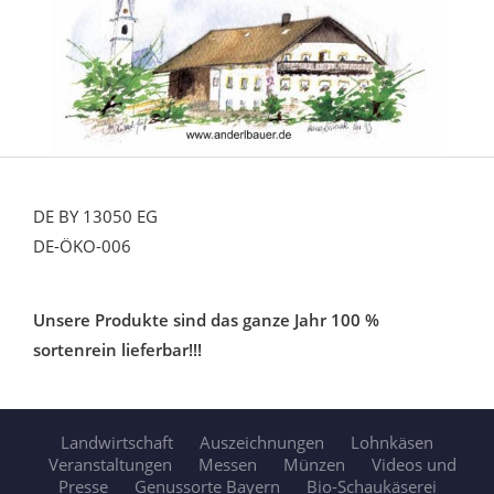
DE BY 13050 EG
DE-ÖKO-006
Unsere Produkte sind das ganze Jahr 100 %
sortenrein lieferbar!!!
Landwirtschaft
Auszeichnungen
Lohnkäsen
Veranstaltungen
Messen
Münzen
Videos und
Presse
Genussorte Bayern
Bio-Schaukäserei