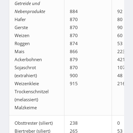
Getreide und
Nebenprodukte
884
92
Hafer
870
80
Gerste
870
90
Weizen
870
60
Roggen
874
53
Mais
866
223
Ackerbohnen
879
421
Sojaschrot
870
107
(extrahiert)
900
48
Weizenkleie
915
216
Trockenschnitzel
(melassiert)
Malzkeime
Obsttrester (siliert)
238
0
Biertreber (siliert)
265
53