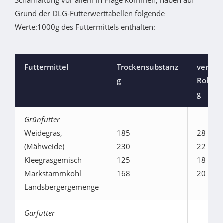
Schafhaltung vor allem in Frage kommen, haben auf
Grund der DLG-Futterwerttabellen folgende
Werte:1000g des Futtermittels enthalten:
Futtermittel
Trockensubstanz
verd.
g
Rohpro
g
Grünfutter
Weidegras,
185
28
(Mähweide)
230
22
Kleegrasgemisch
125
18
Markstammkohl
168
20
Landsbergergemenge
Gärfutter