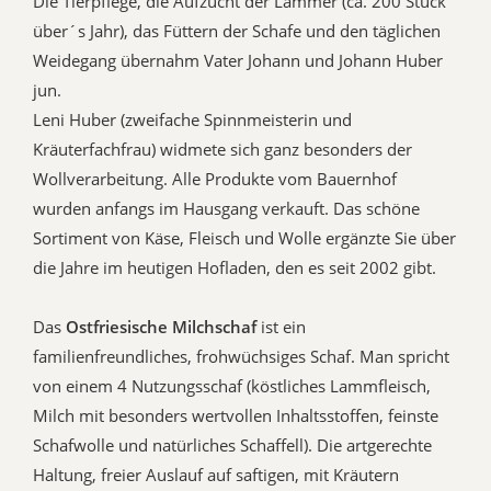
Die Tierpflege, die Aufzucht der Lämmer (ca. 200 Stück
über´s Jahr), das Füttern der Schafe und den täglichen
Weidegang übernahm Vater Johann und Johann Huber
jun.
Leni Huber (zweifache Spinnmeisterin und
Kräuterfachfrau) widmete sich ganz besonders der
Wollverarbeitung. Alle Produkte vom Bauernhof
wurden anfangs im Hausgang verkauft. Das schöne
Sortiment von Käse, Fleisch und Wolle ergänzte Sie über
die Jahre im heutigen Hofladen, den es seit 2002 gibt.
Das
Ostfriesische
Milchschaf
ist ein
familienfreundliches, frohwüchsiges Schaf. Man spricht
von einem 4 Nutzungsschaf (köstliches Lammfleisch,
Milch mit besonders wertvollen Inhaltsstoffen, feinste
Schafwolle und natürliches Schaffell). Die artgerechte
Haltung, freier Auslauf auf saftigen, mit Kräutern